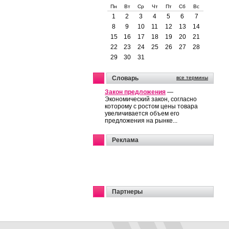
Пн
Вт
Ср
Чт
Пт
Сб
Вс
1
2
3
4
5
6
7
8
9
10
11
12
13
14
15
16
17
18
19
20
21
22
23
24
25
26
27
28
29
30
31
Словарь
все термины
Закон предложения
—
Экономический закон, согласно
которому с ростом цены товара
увеличивается объем его
предложения на рынке...
Реклама
Партнеры