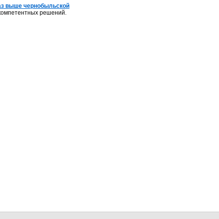
раз выше чернобыльской
компетентных решений.