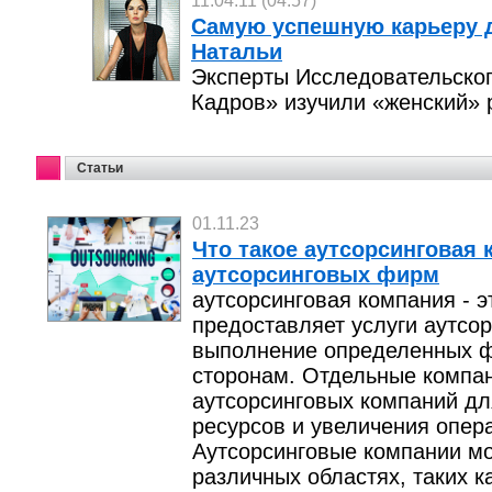
11.04.11 (04:57)
Самую успешную карьеру 
Натальи
Эксперты Исследовательско
Кадров» изучили «женский» 
Статьи
01.11.23
Что такое аутсорсинговая
аутсорсинговых фирм
аутсорсинговая компания - э
предоставляет услуги аутсор
выполнение определенных ф
сторонам. Отдельные компан
аутсорсинговых компаний дл
ресурсов и увеличения опер
Аутсорсинговые компании мо
различных областях, таких ка