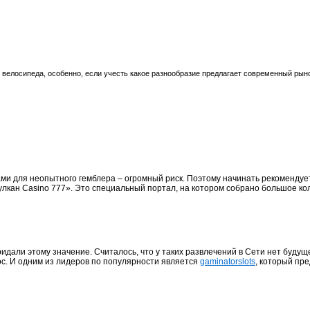
велосипеда, особенно, если учесть какое разнообразие предлагает современный рыно
ами для неопытного гемблера – огромный риск. Поэтому начинать рекомендуе
Вулкан Casino 777». Это специальный портал, на котором собрано большое ко
идали этому значение. Считалось, что у таких развлечений в Сети нет будуще
с. И одним из лидеров по популярности является
gaminatorslots
, который пр