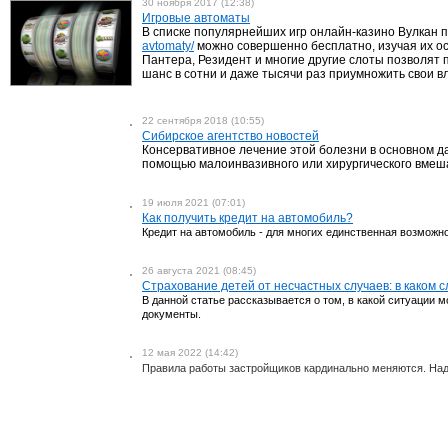
30 ноября 2017 (12:38)
Игровые автоматы
В списке популярнейших игр онлайн-казино Вулкан 
avtomaty/
можно совершенно бесплатно, изучая их ос
Пантера, Резидент и многие другие слоты позволят 
шанс в сотни и даже тысячи раз приумножить свои 
22 сентября 2018 (10:55)
Сибирское агентство новостей
Консервативное лечение этой болезни в основном д
помощью малоинвазивного или хирургического вмеш
19 июля 2021 (07:01)
Как получить кредит на автомобиль?
Кредит на автомобиль - для многих единственная возмож
26 августа 2021 (08:45)
Страхование детей от несчастных случаев: в каком 
В данной статье рассказывается о том, в какой ситуации м
документы.
12 мая 2022 (14:42)
Правила работы застройщиков кардинально меняются. Надо 