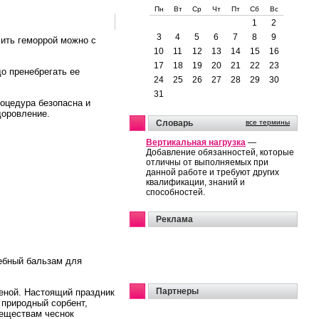
Пн
Вт
Ср
Чт
Пт
Сб
Вс
1
2
3
4
5
6
7
8
9
ить геморрой можно с
10
11
12
13
14
15
16
17
18
19
20
21
22
23
до пренебрегать ее
24
25
26
27
28
29
30
31
оцедура безопасна и
доровление.
Словарь
все термины
Вертикальная нагрузка
—
Добавление обязанностей, которые
отличны от выполняемых при
данной работе и требуют других
квалификации, знаний и
способностей.
Реклама
лебный бальзам для
Партнеры
ченой. Настоящий праздник
 природный сорбент,
веществам чеснок