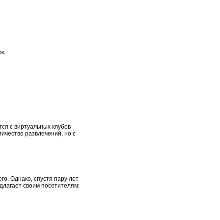
к.
тся с виртуальных клубов
личество развлечений, но с
го. Однако, спустя пару лет
едлагает своим посетителям: