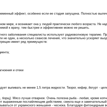
временный эффект, особенно если ее стадия запущена. Полностью вылеч
.
ном мире, и возникает она у людей практически любого возраста. Не на
емой к врачу, тем быстрее и эффективнее можно ее решить.
ятного заболевания специалисты используют радиоволновую терапию. Пр
и не один, а несколько сеансов лечения, что значительно ускоряет выз
трещин имеет ряд преимуществ:
циента;
гноения и отеки
ет выпивать не менее 1,5 литра жидкости. Творог, кефир, йогурт - це
, борщ). Мясо лучше отварное. Очень полезна рыба - любая, кроме коп
дает выраженным послабляющим действием, свекла еще и замечательный
казываться от украинского женьшеня - чеснока. Благодаря фитонцидным 