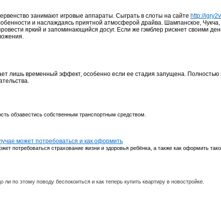
первенство занимают игровые аппараты. Сыграть в слоты на сайте
http://igry
обенности и наслаждаясь приятной атмосферой драйва. Шампанское, Чукча, 
провести яркий и запоминающийся досуг. Если же гэмблер рискнет своими ден
вложения.
ает лишь временный эффект, особенно если ее стадия запущена. Полностью
ательства.
ность обзавестись собственным транспортным средством.
случае может потребоваться и как оформить
ожет потребоваться страхование жизни и здоровья ребёнка, а также как оформить тако
ли по этому поводу беспокоиться и как теперь купить квартиру в новостройке.