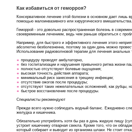
Как избавиться от геморроя?
Консервативное лечение этой болезни в основном дает лишь 
помощью малоинвазивного или хирургического вмешательства
Геморрой - это довольно распространенная болезнь в современ
своевременным лечением, ведь чем раньше обратиться с пробл
Например, для быстрого и эффективного лечения этого непри
абсолютно безболезненна, поэтому за один день можно провест
Использование радиоволновой терапии для лечения анальных 
процедуру проводят амбулаторно,
без госпитализации и нарушения привычного ритма жизни па
полностью отсутствуют болевые ощущения;
высокая точность действия аппарата;
минимальный риск занесения в трещину инфекции;
отсутствие ожогов после процедуры;
отсутствуют таких нежелательных осложнений, как рубцы, на
быстрое восстановление после процедуры.
Специалисты рекомендуют
Прежде всего нужно соблюдать водный баланс. Ежедневно следу
желудка и кишечника.
Обязательно употреблять хотя бы раз в день жидкую пищу (суп
устроит кишечнику отварная свекла. Кроме того, что он обла
который собирает и выводит из организма шлаки. Не стоит от