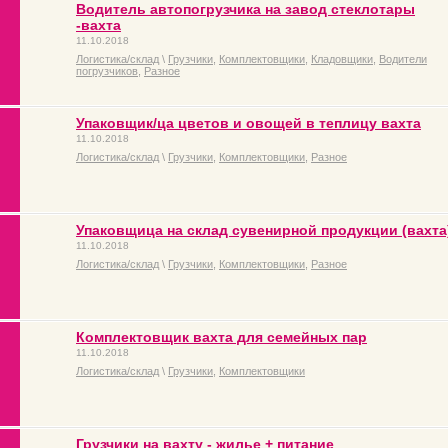
Водитель автопогрузчика на завод стеклотары
-вахта
11.10.2018
Логистика/склад
\
Грузчики
,
Комплектовщики
,
Кладовщики
,
Водители
погрузчиков
,
Разное
Упаковщик/ца цветов и овощей в теплицу вахта
11.10.2018
Логистика/склад
\
Грузчики
,
Комплектовщики
,
Разное
Упаковщица на склад сувенирной продукции (вахта
11.10.2018
Логистика/склад
\
Грузчики
,
Комплектовщики
,
Разное
Комплектовщик вахта для семейных пар
11.10.2018
Логистика/склад
\
Грузчики
,
Комплектовщики
Грузчики на вахту - жилье + питание