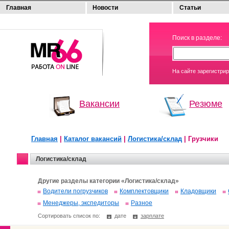
Главная
Новости
Статьи
МОЯ
Поиск в разделе:
РАБОТА
На сайте зарегистри
Вакансии
Резюме
Главная
|
Каталог вакансий
|
Логистика/склад
| Грузчики
Логистика/склад
Другие разделы категории «Логистика/склад»
Водители погрузчиков
Комплектовщики
Кладовщики
Менеджеры, экспедиторы
Разное
Сортировать список по:
дате
зарплате