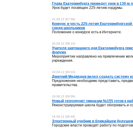
Глава Екатеринбурга проведет урок в 130-м 
Урок будет посвящен 225-летию гордумы.
21.09.12 (07:58)
Конкурс в честь 225-летия Екатеринбургско
среди школьников
Положение о конкурсе есть в Интернете.
20.09.12 (08:10)
Учителя завтрашнего дня Екатеринбурга при
форуме
Мероприятие направлено на привлечение мол
учреждения.
19.09.12 (09:33)
Дмитрий Медведев велел создать систему к
Предложения необходимо представить, предва
правительства.
18.09.12 (09:09)
Новый теплопункт гимназии №155 готов к ра
Реконструируемая школа будет обогревать и с
18.09.12 (08:46)
Электронный учебник в ближайшем будущем 
Городские власти проводят работу по подготов