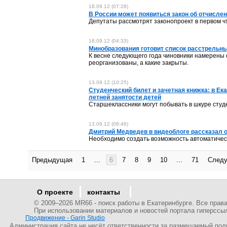
18.09.12 (07:28)
В России может появиться закон об отчисле
Депутаты рассмотрят законопроект в первом ч
18.09.12 (04:33)
Минобразования готовит список расстрельны
К весне следующего года чиновники намерены 
реорганизованы, а какие закрыты.
13.09.12 (10:25)
Студенческий билет и зачетная книжка: в Е
летней занятости детей
Старшеклассники могут побывать в шкуре студ
13.09.12 (08:46)
Дмитрий Медведев в видеоблоге рассказал о
Необходимо создать возможность автоматичес
Предыдущая
1
...
6
7
8
9
10
...
71
След
О проекте
контакты
© 2009–
2026 MR66 - поиск работы в Екатеринбурге. Все пра
При использовании материалов и новостей портала гиперссы
Продвижение - Garin Studio
Администрация сайта не несёт ответственности за размещаемый пол