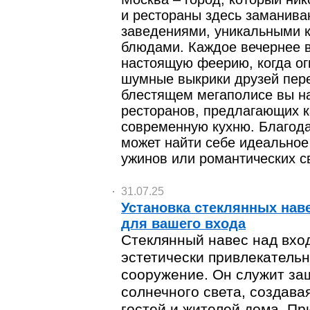
и рестораны здесь заманив
заведениями, уникальными 
блюдами. Каждое вечернее 
настоящую феерию, когда ог
шумные выкрики друзей пер
блестящем мегаполисе вы н
ресторанов, предлагающих к
современную кухню. Благод
может найти себе идеальное
ужинов или романтических с
31.07.25
Установка стеклянных нав
для вашего входа
Стеклянный навес над вход
эстетически привлекатель
сооружение. Он служит защ
солнечного света, создава
гостей и жителей дома. Пр