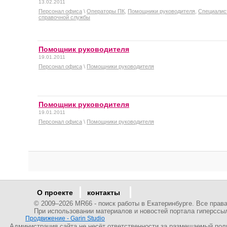
13.02.2011
Персонал офиса
\
Операторы ПК
,
Помощники руководителя
,
Специалис
справочной службы
Помощник руководителя
19.01.2011
Персонал офиса
\
Помощники руководителя
Помощник руководителя
19.01.2011
Персонал офиса
\
Помощники руководителя
О проекте
контакты
© 2009–
2026 MR66 - поиск работы в Екатеринбурге. Все пра
При использовании материалов и новостей портала гиперссы
Продвижение - Garin Studio
Администрация сайта не несёт ответственности за размещаемый пол