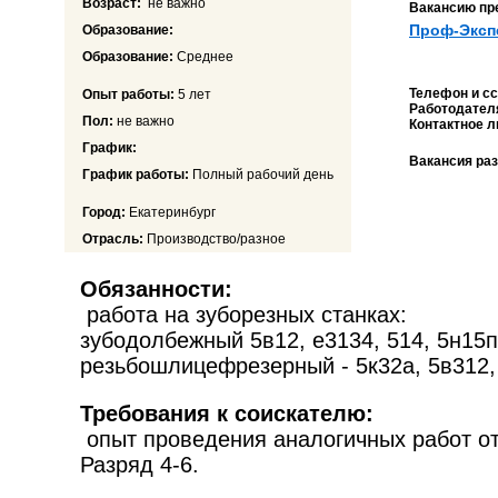
Возраст:
не важно
Вакансию пр
Проф-Эксп
Образование:
Образование:
Среднее
Телефон и с
Опыт работы:
5 лет
Работодателя
Пол:
не важно
Контактное л
График:
Вакансия ра
График работы:
Полный рабочий день
Город:
Екатеринбург
Отрасль:
Производство/разное
Обязанности:
работа на зуборезных станках:
зубодолбежный 5в12, е3134, 514, 5н15п
резьбошлицефрезерный - 5к32а, 5в312, 
Требования к соискателю:
опыт проведения аналогичных работ от 
Разряд 4-6.