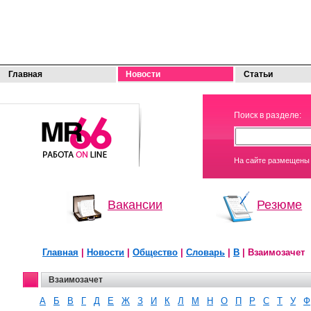
Главная
Новости
Статьи
МОЯ
Поиск в разделе:
РАБОТА
На сайте размещены 
Вакансии
Резюме
Главная
|
Новости
|
Общество
|
Словарь
|
В
| Взаимозачет
Взаимозачет
A
Б
В
Г
Д
Е
Ж
З
И
К
Л
М
Н
О
П
Р
С
Т
У
Ф