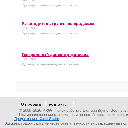
Руководители/топ-менеджеры
\
Разное
Руководитель группы по продажам
03.03.2011
Руководители/топ-менеджеры
\
Разное
Генеральный директор филиала
01.03.2011
Руководители/топ-менеджеры
\
Разное
О проекте
контакты
© 2009–
2026 MR66 - поиск работы в Екатеринбурге. Все пра
При использовании материалов и новостей портала гиперссы
Продвижение - Garin Studio
Администрация сайта не несёт ответственности за размещаемый пол