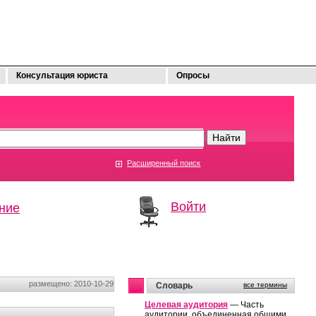
Консультация юриста
Опросы
Расширенный поиск
Войти
ние
размещено: 2010-10-29
Словарь
все термины
Целевая аудитория
— Часть
аудитории, объединенная общими