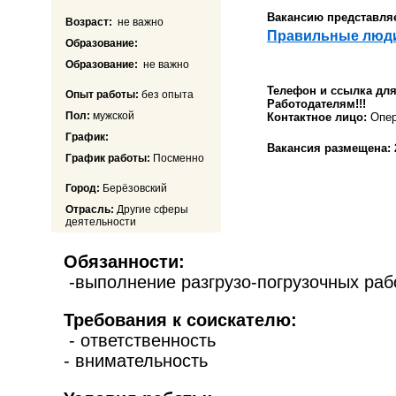
Вакансию представляе
Возраст:
не важно
Правильные люд
Образование:
Образование:
не важно
Телефон и ссылка дл
Опыт работы:
без опыта
Работодателям!!!
Пол:
мужской
Контактное лицо:
Опер
График:
Вакансия размещена:
График работы:
Посменно
Город:
Берёзовский
Отрасль:
Другие сферы
деятельности
Обязанности:
-выполнение разгрузо-погрузочных раб
Требования к соискателю:
- ответственность
- внимательность