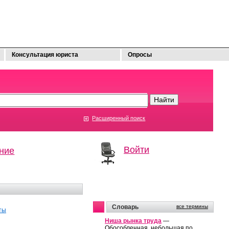
Консультация юриста
Опросы
Расширенный поиск
Войти
ние
Словарь
все термины
ты
Ниша рынка труда
—
Обособленная, небольшая по