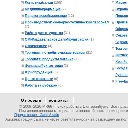
Логистика/склад
(155)
Маркет
Медицина/фармация
(2)
Охрана
Педагогика/образование
(12)
Персон
Производство/Инженерно-технический персонал
Произв
(7)
Общепи
Работа для студентов
(31)
Секрет
СМИ/издательское дело/полиграфия
(1)
Строит
Страхование
(4)
Торгов
Торговля: потребительские товары
(21)
Фитнес
Торговля: продукты питания
(72)
Хозяйс
Финансы/бухгалтерия
(2)
Госуда
Юриспруденция
(3)
Руково
Центр занятости
(0)
Free-la
Работа за рубежом
(0)
О проекте
контакты
© 2009–
2026 MR66 - поиск работы в Екатеринбурге. Все пра
При использовании материалов и новостей портала гиперссы
Продвижение - Garin Studio
Администрация сайта не несёт ответственности за размещаемый пол